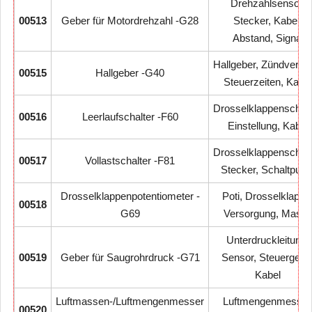
Drehzahlsensor,
00513
Geber für Motordrehzahl -G28
Stecker, Kabel,
Abstand, Signal
Hallgeber, Zündverteil
00515
Hallgeber -G40
Steuerzeiten, Kabel
Drosselklappenschalt
00516
Leerlaufschalter -F60
Einstellung, Kabel
Drosselklappenschalt
00517
Vollastschalter -F81
Stecker, Schaltpunk
Drosselklappenpotentiometer -
Poti, Drosselklappe
00518
G69
Versorgung, Mass
Unterdruckleitung,
00519
Geber für Saugrohrdruck -G71
Sensor, Steuergerät
Kabel
Luftmassen-/Luftmengenmesser
Luftmengenmesser
00520