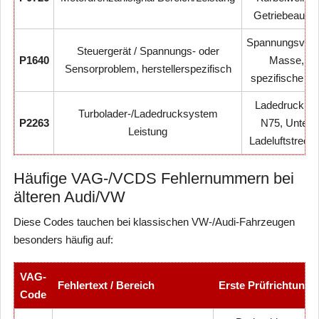
Getriebeausw
Spannungsvers
Steuergerät / Spannungs- oder
P1640
Masse, V
Sensorproblem, herstellerspezifisch
spezifische D
Ladedruckreg
Turbolader-/Ladedrucksystem
P2263
N75, Unterd
Leistung
Ladeluftstreck
Häufige VAG-/VCDS Fehlernummern bei
älteren Audi/VW
Diese Codes tauchen bei klassischen VW-/Audi-Fahrzeugen
besonders häufig auf:
VAG-
Fehlertext / Bereich
Erste Prüfrichtung
Code