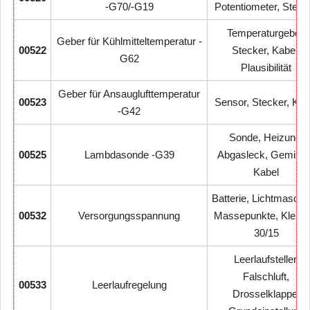
-G70/-G19
Potentiometer, Steck
Temperaturgeber,
Geber für Kühlmitteltemperatur -
00522
Stecker, Kabel,
G62
Plausibilität
Geber für Ansauglufttemperatur
00523
Sensor, Stecker, Kab
-G42
Sonde, Heizung,
00525
Lambdasonde -G39
Abgasleck, Gemisch
Kabel
Batterie, Lichtmaschi
00532
Versorgungsspannung
Massepunkte, Klem
30/15
Leerlaufsteller,
Falschluft,
00533
Leerlaufregelung
Drosselklappe,