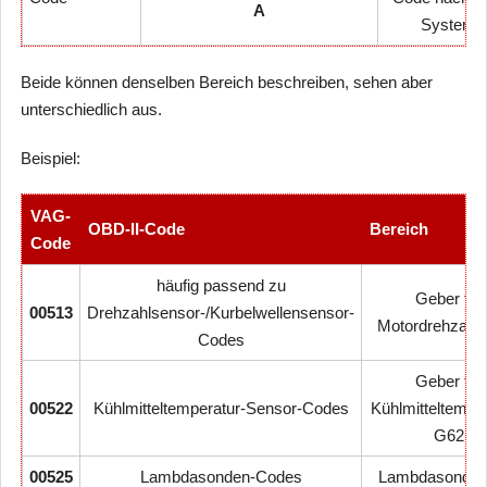
A
Systemat
Beide können denselben Bereich beschreiben, sehen aber
unterschiedlich aus.
Beispiel:
VAG-
OBD-II-Code
Bereich
Code
häufig passend zu
Geber für
00513
Drehzahlsensor-/Kurbelwellensensor-
Motordrehzahl
Codes
Geber für
00522
Kühlmitteltemperatur-Sensor-Codes
Kühlmitteltemper
G62
00525
Lambdasonden-Codes
Lambdasonde 