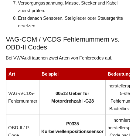
Versorgungsspannung, Masse, Stecker und Kabel
zuerst prüfen.
Erst danach Sensoren, Stellglieder oder Steuergeräte
ersetzen.
VAG-COM / VCDS Fehlernummern vs.
OBD-II Codes
Bei VW/Audi tauchen zwei Arten von Fehlercodes auf.
Art
Beispiel
Bedeutung
herstellerspez
VAG-/VCDS-
00513 Geber für
5-stellig
Fehlernummer
Motordrehzahl -G28
Fehlernumme
Bauteilbezei
normierter 
P0335
OBD-II / P-
herstellerspez
Kurbelwellenpositionssensor
Code
Code nach O