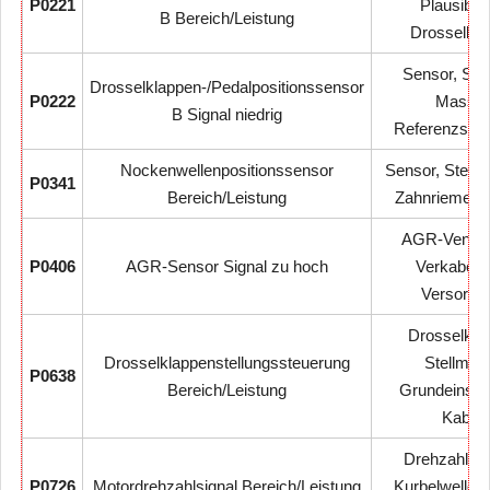
P0221
Plausibilit
B Bereich/Leistung
Drosselkla
Sensor, Ste
Drosselklappen-/Pedalpositionssensor
P0222
Masse,
B Signal niedrig
Referenzspa
Nockenwellenpositionssensor
Sensor, Steuer
P0341
Bereich/Leistung
Zahnriemen, 
AGR-Ventil, 
P0406
AGR-Sensor Signal zu hoch
Verkabelu
Versorgu
Drosselkla
Drosselklappenstellungssteuerung
Stellmoto
P0638
Bereich/Leistung
Grundeinstel
Kabel
Drehzahlsen
P0726
Motordrehzahlsignal Bereich/Leistung
Kurbelwellens