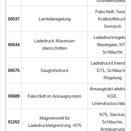
Grundeinstellung
Falschluft, Sonde,
00537
Lambdaregelung
Kraftstoffdruck,
Gemisch
Ladedruckregelung
Ladedruck Maximum
00544
Wastegate, N75,
überschritten
Schläuche
Ladedruck/Unterdruc
00575
Saugrohrdruck
G71, Schläuche,
Regelung
Ansaugtrakt abdrück
00689
Falschluft im Ansaugsystem
KGE,
Unterdruckschläuch
N75, Stecker,
Magnetventil für
01262
Schläuche,
Ladedruckbegrenzung -N75
Ansteuerung