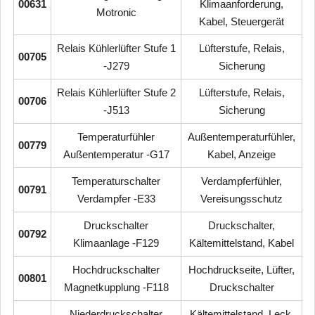
00631
Klimaanforderung,
Motronic
Kabel, Steuergerät
Relais Kühlerlüfter Stufe 1
Lüfterstufe, Relais,
00705
-J279
Sicherung
Relais Kühlerlüfter Stufe 2
Lüfterstufe, Relais,
00706
-J513
Sicherung
Temperaturfühler
Außentemperaturfühler,
00779
Außentemperatur -G17
Kabel, Anzeige
Temperaturschalter
Verdampferfühler,
00791
Verdampfer -E33
Vereisungsschutz
Druckschalter
Druckschalter,
00792
Klimaanlage -F129
Kältemittelstand, Kabel
Hochdruckschalter
Hochdruckseite, Lüfter,
00801
Magnetkupplung -F118
Druckschalter
Niederdruckschalter
Kältemittelstand, Leck,