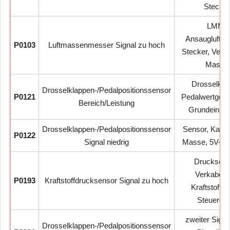
Stecker
LMM,
Ansaugluftst
P0103
Luftmassenmesser Signal zu hoch
Stecker, Vers
Masse
Drosselkla
Drosselklappen-/Pedalpositionssensor
P0121
Pedalwertgeber
Bereich/Leistung
Grundeinste
Drosselklappen-/Pedalpositionssensor
Sensor, Kabel
P0122
Signal niedrig
Masse, 5V-Re
Drucksens
Verkabelu
P0193
Kraftstoffdrucksensor Signal zu hoch
Kraftstoffdr
Steuerger
zweiter Signa
Drosselklappen-/Pedalpositionssensor