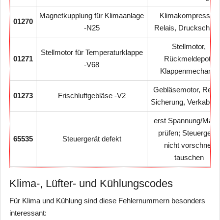
Magnetkupplung für Klimaanlage
Klimakompressor,
01270
-N25
Relais, Druckschalt
Stellmotor,
Stellmotor für Temperaturklappe
01271
Rückmeldepoti,
-V68
Klappenmechanik
Gebläsemotor, Regle
01273
Frischluftgebläse -V2
Sicherung, Verkabelu
erst Spannung/Mas
prüfen; Steuergerät
65535
Steuergerät defekt
nicht vorschnell
tauschen
Klima-, Lüfter- und Kühlungscodes
Für Klima und Kühlung sind diese Fehlernummern besonders
interessant: