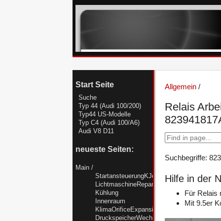
Start Seite
Allgemein
/
Suche
Relais Arbe
Typ 44 (Audi 100/200)
Typ44 US-Modelle
823941817A
Typ C4 (Audi 100/A6)
Audi V8 D11
neueste Seiten:
Suchbegriffe: 8
Main
/
StartansteuerungKJetronicTyp44
Hilfe in der
LichtmaschineReparieren
Kühlung
Für Relais
Innenraum
Mit 9.5er 
KlimaOrificeExpansionsventilR12R134a
DruckspeicherWechseln