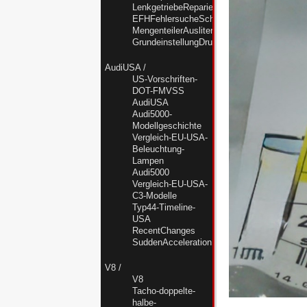
LenkgetriebeReparierenUndAbdichten
EFHFehlersucheSchalterMotorSteuergeraet
MengenteilerAusliternNF
GrundeinstellungDruckstellerNF
AudiUSA
/
US-Vorschriften-
DOT-FMVSS
AudiUSA
Audi5000-
Modellgeschichte
Vergleich-EU-USA-
Beleuchtung-
Lampen
Audi5000
Vergleich-EU-USA-
C3-Modelle
Typ44-Timeline-
USA
RecentChanges
SuddenAccelerationKrise
V8
/
V8
Tacho-doppelte-
halbe-