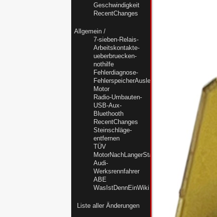
Geschwindigkeit
RecentChanges
Allgemein
/
7-sieben-Relais-
Arbeitskontakte-
ueberbruecken-
nothilfe
Fehlerdiagnose-
FehlerspeicherAuslesenMC-
Motor
Radio-Umbauten-
USB-Aux-
Bluethooth
RecentChanges
Steinschläge-
entfernen
TÜV
MotorNachLangerStandzeitWiederbeleben
Audi-
Werksrennfahrer
ABE
WasIstDennEinWiki
Liste aller Änderungen