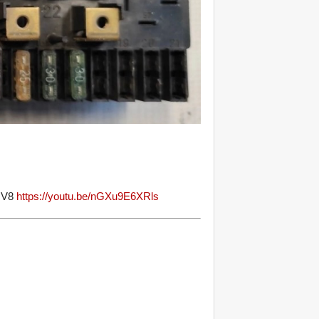
/ V8
https://youtu.be/nGXu9E6XRls