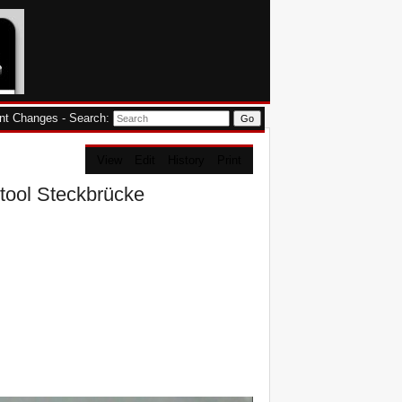
nt Changes
-
Search
:
View
Edit
History
Print
etool Steckbrücke