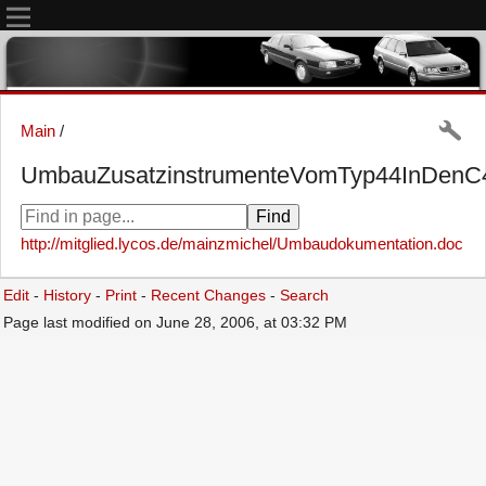
Main
/
UmbauZusatzinstrumenteVomTyp44InDenC
http://mitglied.lycos.de/mainzmichel/Umbaudokumentation.doc
Edit
-
History
-
Print
-
Recent Changes
-
Search
Page last modified on June 28, 2006, at 03:32 PM