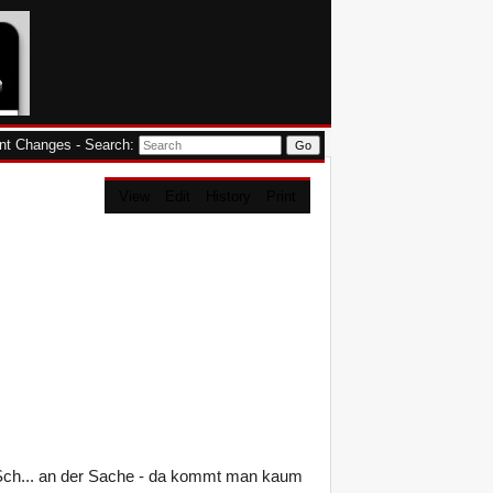
nt Changes
-
Search
:
View
Edit
History
Print
e Sch... an der Sache - da kommt man kaum