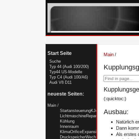
Start Seite
Main
/
Suche
Kupplungsg
Typ 44 (Audi 100/200)
Typ44 US-Modelle
Typ C4 (Audi 100/A6)
Audi V8 D11
Kupplungsge
neueste Seiten:
(:quicktoc:)
Main
/
Ausbau:
StartansteuerungKJetronicTyp44
LichtmaschineReparieren
Kühlung
Natürlich e
Innenraum
Dann kommt
KlimaOrificeExpansionsventilR12R134a
Als erstes
DruckspeicherWechseln