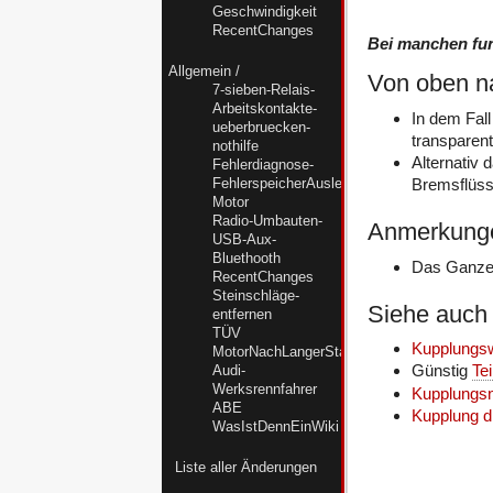
Geschwindigkeit
RecentChanges
Bei manchen funk
Allgemein
/
Von oben na
7-sieben-Relais-
Arbeitskontakte-
In dem Fall
ueberbruecken-
transparen
nothilfe
Alternativ
Fehlerdiagnose-
Bremsflüssi
FehlerspeicherAuslesenMC-
Motor
Radio-Umbauten-
Anmerkung
USB-Aux-
Bluethooth
Das Ganze i
RecentChanges
Steinschläge-
Siehe auch
entfernen
TÜV
Kupplungsw
MotorNachLangerStandzeitWiederbeleben
Günstig
Tei
Audi-
Werksrennfahrer
Kupplungsn
ABE
Kupplung dr
WasIstDennEinWiki
Liste aller Änderungen