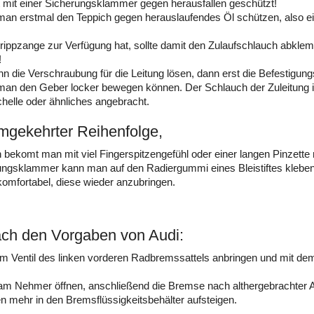
st mit einer Sicherungsklammer gegen herausfallen geschützt!
 man erstmal den Teppich gegen herauslaufendes Öl schützen, also e
ippzange zur Verfügung hat, sollte damit den Zulaufschlauch abklem
!
n die Verschraubung für die Leitung lösen, dann erst die Befestigu
 man den Geber locker bewegen können. Der Schlauch der Zuleitung i
helle oder ähnliches angebracht.
mgekehrter Reihenfolge,
bekomt man mit viel Fingerspitzengefühl oder einer langen Pinzette re
ungsklammer kann man auf den Radiergummi eines Bleistiftes kleben
komfortabel, diese wieder anzubringen.
ach den Vorgaben von Audi:
m Ventil des linken vorderen Radbremssattels anbringen und mit de
am Nehmer öffnen, anschließend die Bremse nach althergebrachter Art
n mehr in den Bremsflüssigkeitsbehälter aufsteigen.