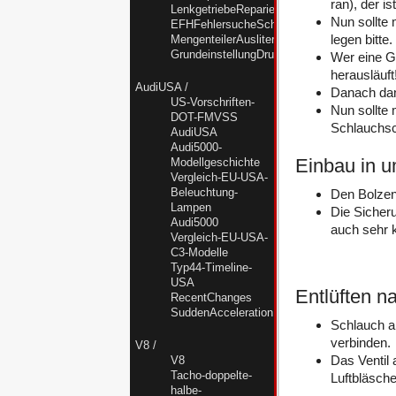
ran), der i
LenkgetriebeReparierenUndAbdichten
Nun sollte
EFHFehlersucheSchalterMotorSteuergeraet
legen bitte.
MengenteilerAusliternNF
GrundeinstellungDruckstellerNF
Wer eine Gr
herausläuft
AudiUSA
/
Danach dan
US-Vorschriften-
Nun sollte
DOT-FMVSS
Schlauchsc
AudiUSA
Audi5000-
Einbau in u
Modellgeschichte
Vergleich-EU-USA-
Beleuchtung-
Den Bolzen 
Lampen
Die Sicher
Audi5000
auch sehr 
Vergleich-EU-USA-
C3-Modelle
Typ44-Timeline-
USA
Entlüften n
RecentChanges
SuddenAccelerationKrise
Schlauch a
verbinden.
V8
/
Das Ventil 
V8
Tacho-doppelte-
Luftbläsche
halbe-