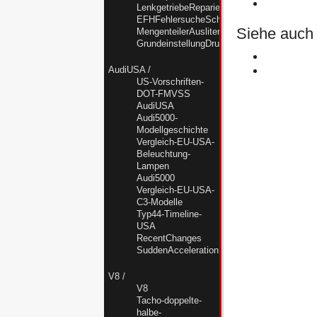
LenkgetriebeReparierenUndAbdichten
EFHFehlersucheSchalterMotorSteuergeraet
Siehe auch
MengenteilerAusliternNF
GrundeinstellungDruckstellerNF
AudiUSA
/
US-Vorschriften-
DOT-FMVSS
AudiUSA
Audi5000-
Modellgeschichte
Vergleich-EU-USA-
Beleuchtung-
Lampen
Audi5000
Vergleich-EU-USA-
C3-Modelle
Typ44-Timeline-
USA
RecentChanges
SuddenAccelerationKrise
V8
/
V8
Tacho-doppelte-
halbe-