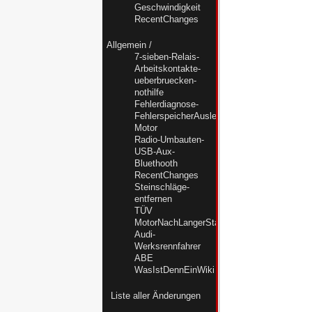
Geschwindigkeit
RecentChanges
Allgemein
/
7-sieben-Relais-
Arbeitskontakte-
ueberbruecken-
nothilfe
Fehlerdiagnose-
FehlerspeicherAuslesenMC-
Motor
Radio-Umbauten-
USB-Aux-
Bluethooth
RecentChanges
Steinschläge-
entfernen
TÜV
MotorNachLangerStandzeitWiederbeleben
Audi-
Werksrennfahrer
ABE
WasIstDennEinWiki
Liste aller Änderungen