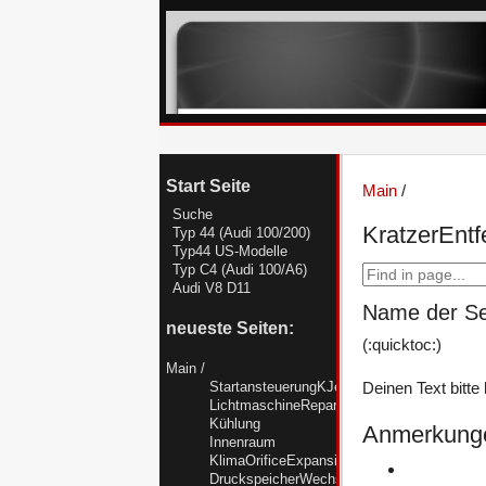
Start Seite
Main
/
Suche
KratzerEntf
Typ 44 (Audi 100/200)
Typ44 US-Modelle
Typ C4 (Audi 100/A6)
Audi V8 D11
Name der Sei
neueste Seiten:
(:quicktoc:)
Main
/
StartansteuerungKJetronicTyp44
Deinen Text bitte h
LichtmaschineReparieren
Kühlung
Anmerkung
Innenraum
KlimaOrificeExpansionsventilR12R134a
DruckspeicherWechseln