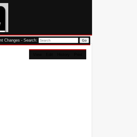
nt Changes
-
Search
:
View
Edit
History
Print