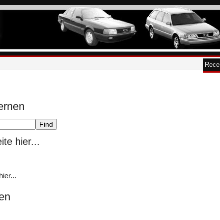
Rece
ernen
te hier...
ier...
en