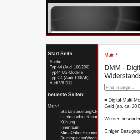
Start Seite
Main
/
Suche
DMM - Digi
Typ 44 (Audi 100/200)
Typ44 US-Modelle
Widerstand
Typ C4 (Audi 100/A6)
Audi V8 D11
neueste Seiten:
= Digital-Multi-M
Geld (ab. ca. 20 
Main
/
StartansteuerungKJetronicTyp44
LichtmaschineReparieren
Werden besondere
Kühlung
Innenraum
Einigen Bezugsqu
KlimaOrificeExpansionsventilR12R134a
DruckspeicherWechseln