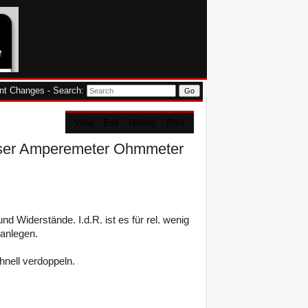
nt Changes
-
Search
:
View
Edit
History
Print
sser Amperemeter Ohmmeter
d Widerstände. I.d.R. ist es für rel. wenig
 anlegen.
nell verdoppeln.