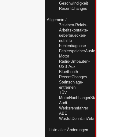
Geschwindigkeit
RecentChanges
Allgemein
/
7-sieben-Relais-
Arbeitskontakte-
ueberbruecken-
nothilfe
Fehlerdiagnose-
FehlerspeicherAuslesenMC-
Motor
Radio-Umbauten-
USB-Aux-
Bluethooth
RecentChanges
Steinschläge-
entfernen
TÜV
MotorNachLangerStandzeitWiederbeleben
Audi-
Werksrennfahrer
ABE
WasIstDennEinWiki
Liste aller Änderungen