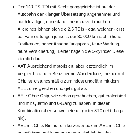
Der 140-PS-TDI mit Sechsganggetriebe ist auf der
Autobahn dank langer Übersetzung angenehmer und
auch kräftiger, ohne dabei mehr zu verbrauchen.
Allerdings lohnen sich die 2.5 TDIs - egal welcher - erst
bei Fahrleistungen jenseits der 30.000 km /Jahr (hohe
Festkosten, hoher Anschaffungspreis, teure Wartung,
teure Versicherung). Leider nageln die 5-Zylinder Diesel
ziemlich laut.
AAT: Ausreichend motorisiert, aber letztendlich im
Vergleich zu nem Benziner ne Wanderdüne, meiner mit
Chip ist leistungsmäßig zumindest ungefähr mit dem
AEL zu vergleichen und geht gut ab.
AEL: Ohne Chip, wie schon geschrieben, gut motorisiert
und mit Quattro und 6-Gang zu haben. In dieser
Kombination aber schweineteuer (unter 8T€ geht da gar
nix).
AEL mit Chip: Bin nur ein kurzes Stück im AEL mit Chip
mitgefahren und kann nur sagen, daß ich bei der